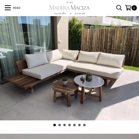
MENÚ
0